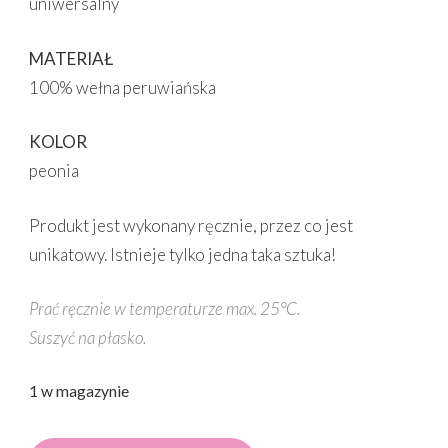
uniwersalny
MATERIAŁ
100% wełna peruwiańska
KOLOR
peonia
Produkt jest wykonany ręcznie, przez co jest
unikatowy. Istnieje tylko jedna taka sztuka!
Prać ręcznie w temperaturze max. 25
°C.
Suszyć na płasko.
1 w magazynie