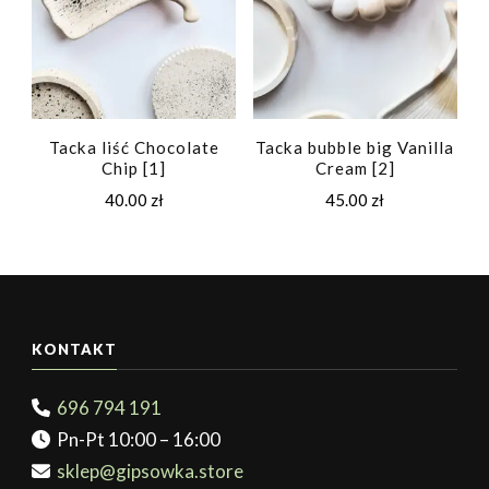
Tacka liść Chocolate
Tacka bubble big Vanilla
Chip [1]
Cream [2]
40.00
zł
45.00
zł
KONTAKT
696 794 191
Pn-Pt 10:00 – 16:00
sklep@gipsowka.store