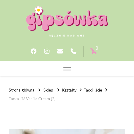
Gipsowka.store
0
Strona główna
Sklep
Kształty
Tacki liście
Tacka liść Vanilla Cream [2]