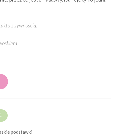
taktu z żywnością.
woskiem.
Ć
askie podstawki