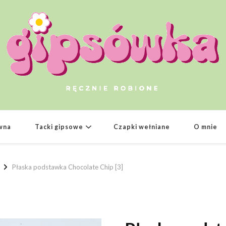
Gipsowka.stor
wna
Tacki gipsowe
Czapki wełniane
O mnie
Płaska podstawka Chocolate Chip [3]