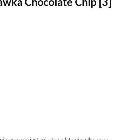
awka Chocolate Chip [3]
ie, przez co jest unikatowy. Istnieje tylko jedna