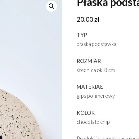
Płaska podst
🔍
20.00
zł
TYP
płaska podstawka
ROZMIAR
średnica ok. 8 cm
MATERIAŁ
gips polimerowy
KOLOR
chocolate chip
Produkt jest wykonany ręczn