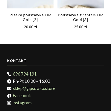
Płaska podstawka Old
Podstawka z rantem Old
Gold [2]
Gold [3]
20.00
zł
25.00
zł
KONTAKT
696 794 191
Pn-Pt 10:00 – 16:00
sklep@gipsowka.store
Facebook
Instagram